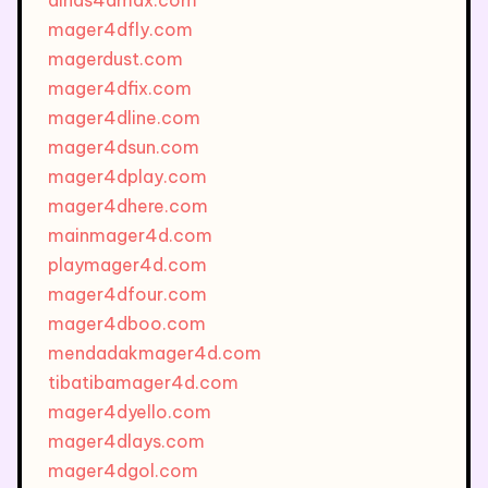
dinas4dmax.com
mager4dfly.com
magerdust.com
mager4dfix.com
mager4dline.com
mager4dsun.com
mager4dplay.com
mager4dhere.com
mainmager4d.com
playmager4d.com
mager4dfour.com
mager4dboo.com
mendadakmager4d.com
tibatibamager4d.com
mager4dyello.com
mager4dlays.com
mager4dgol.com