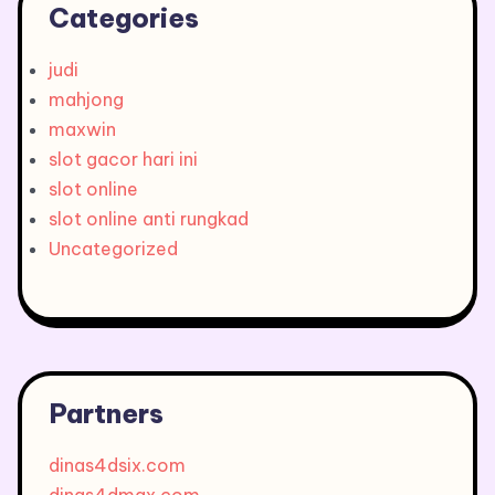
Categories
judi
mahjong
maxwin
slot gacor hari ini
slot online
slot online anti rungkad
Uncategorized
Partners
dinas4dsix.com