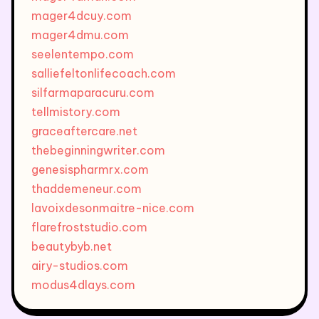
mager4dcuy.com
mager4dmu.com
seelentempo.com
salliefeltonlifecoach.com
silfarmaparacuru.com
tellmistory.com
graceaftercare.net
thebeginningwriter.com
genesispharmrx.com
thaddemeneur.com
lavoixdesonmaitre-nice.com
flarefroststudio.com
beautybyb.net
airy-studios.com
modus4dlays.com