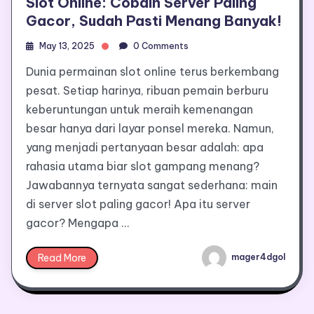
Slot Online: Cobain Server Paling
Gacor, Sudah Pasti Menang Banyak!
May 13, 2025
0 Comments
Dunia permainan slot online terus berkembang
pesat. Setiap harinya, ribuan pemain berburu
keberuntungan untuk meraih kemenangan
besar hanya dari layar ponsel mereka. Namun,
yang menjadi pertanyaan besar adalah: apa
rahasia utama biar slot gampang menang?
Jawabannya ternyata sangat sederhana: main
di server slot paling gacor! Apa itu server
gacor? Mengapa …
Read More
mager4dgol