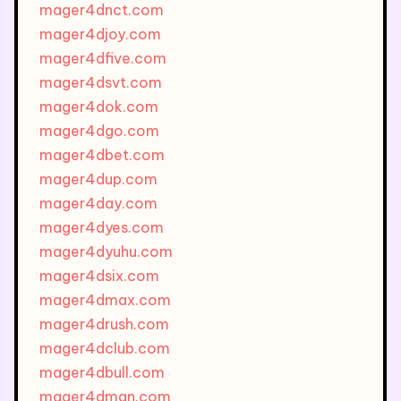
mager4dnct.com
mager4djoy.com
mager4dfive.com
mager4dsvt.com
mager4dok.com
mager4dgo.com
mager4dbet.com
mager4dup.com
mager4day.com
mager4dyes.com
mager4dyuhu.com
mager4dsix.com
mager4dmax.com
mager4drush.com
mager4dclub.com
mager4dbull.com
mager4dman.com