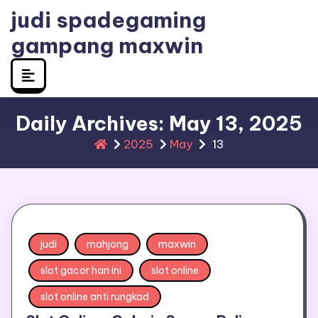
Skip
judi spadegaming
to
gampang maxwin
content
Daily Archives: May 13, 2025
2025
May
13
judi
mahjong
maxwin
slot gacor hari ini
slot online
slot online anti rungkad