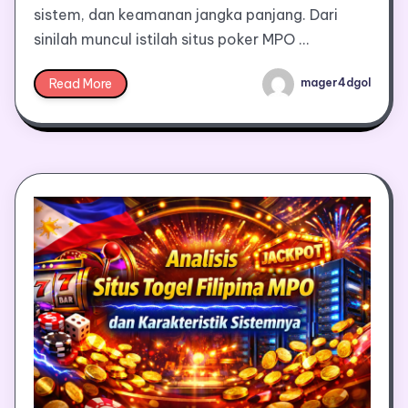
sistem, dan keamanan jangka panjang. Dari
sinilah muncul istilah situs poker MPO …
Read More
mager4dgol