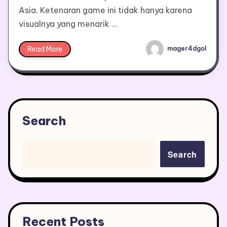
Asia. Ketenaran game ini tidak hanya karena
visualnya yang menarik …
Read More
mager4dgol
Search
Search
Recent Posts