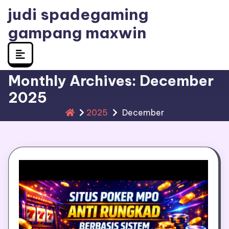
Skip
judi spadegaming
to
gampang maxwin
content
Monthly Archives: December
2025
2025
December