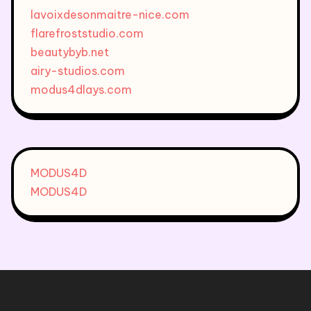
lavoixdesonmaitre-nice.com
flarefroststudio.com
beautybyb.net
airy-studios.com
modus4dlays.com
MODUS4D
MODUS4D