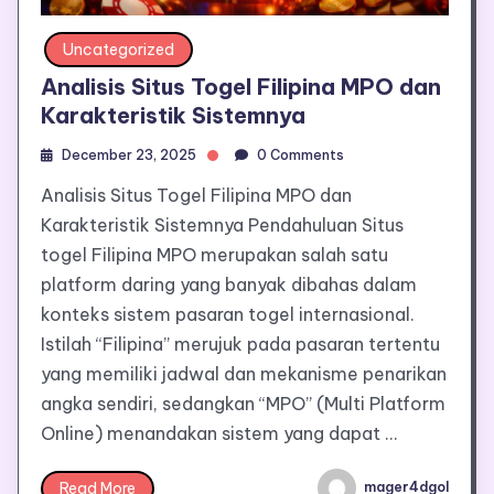
Uncategorized
Analisis Situs Togel Filipina MPO dan
Karakteristik Sistemnya
December 23, 2025
0 Comments
Analisis Situs Togel Filipina MPO dan
Karakteristik Sistemnya Pendahuluan Situs
togel Filipina MPO merupakan salah satu
platform daring yang banyak dibahas dalam
konteks sistem pasaran togel internasional.
Istilah “Filipina” merujuk pada pasaran tertentu
yang memiliki jadwal dan mekanisme penarikan
angka sendiri, sedangkan “MPO” (Multi Platform
Online) menandakan sistem yang dapat …
Read More
mager4dgol