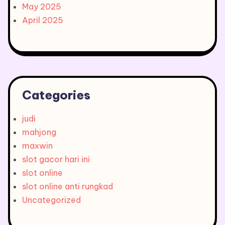
May 2025
April 2025
Categories
judi
mahjong
maxwin
slot gacor hari ini
slot online
slot online anti rungkad
Uncategorized