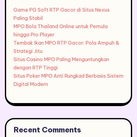
Game PG Soft RTP Gacor di Situs Nexus
Paling Stabil
MPO Bola Thailand Online untuk Pemula
hingga Pro Player
Tembak Ikan MPO RTP Gacor: Pola Ampuh &
Strategi Jitu
Situs Casino MPO Paling Menguntungkan
dengan RTP Tinggi
Situs Poker MPO Anti Rungkad Berbasis Sistem
Digital Modern
Recent Comments