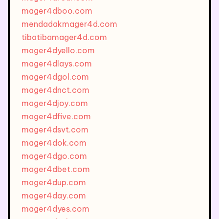
mager4dboo.com
mendadakmager4d.com
tibatibamager4d.com
mager4dyello.com
mager4dlays.com
mager4dgol.com
mager4dnct.com
mager4djoy.com
mager4dfive.com
mager4dsvt.com
mager4dok.com
mager4dgo.com
mager4dbet.com
mager4dup.com
mager4day.com
mager4dyes.com