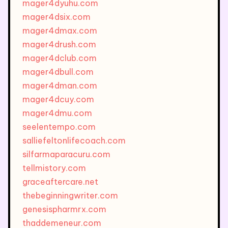
mager4dyuhu.com
mager4dsix.com
mager4dmax.com
mager4drush.com
mager4dclub.com
mager4dbull.com
mager4dman.com
mager4dcuy.com
mager4dmu.com
seelentempo.com
salliefeltonlifecoach.com
silfarmaparacuru.com
tellmistory.com
graceaftercare.net
thebeginningwriter.com
genesispharmrx.com
thaddemeneur.com