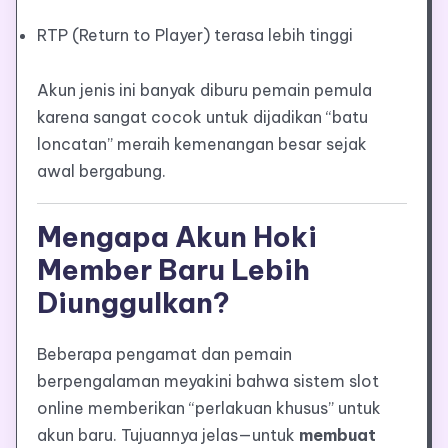
RTP (Return to Player) terasa lebih tinggi
Akun jenis ini banyak diburu pemain pemula
karena sangat cocok untuk dijadikan “batu
loncatan” meraih kemenangan besar sejak
awal bergabung.
Mengapa Akun Hoki
Member Baru Lebih
Diunggulkan?
Beberapa pengamat dan pemain
berpengalaman meyakini bahwa sistem slot
online memberikan “perlakuan khusus” untuk
akun baru. Tujuannya jelas—untuk
membuat