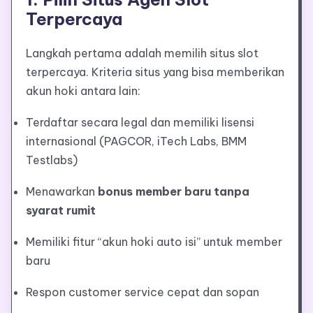
Terpercaya
Langkah pertama adalah memilih situs slot
terpercaya. Kriteria situs yang bisa memberikan
akun hoki antara lain:
Terdaftar secara legal dan memiliki lisensi
internasional (PAGCOR, iTech Labs, BMM
Testlabs)
Menawarkan
bonus member baru tanpa
syarat rumit
Memiliki fitur “akun hoki auto isi” untuk member
baru
Respon customer service cepat dan sopan