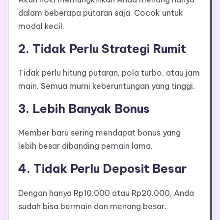
dalam beberapa putaran saja. Cocok untuk
modal kecil.
2. Tidak Perlu Strategi Rumit
Tidak perlu hitung putaran, pola turbo, atau jam
main. Semua murni keberuntungan yang tinggi.
3. Lebih Banyak Bonus
Member baru sering mendapat bonus yang
lebih besar dibanding pemain lama.
4. Tidak Perlu Deposit Besar
Dengan hanya Rp10.000 atau Rp20.000, Anda
sudah bisa bermain dan menang besar.