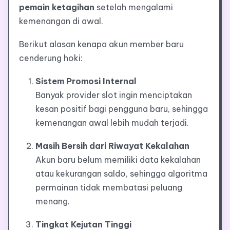
pemain ketagihan
setelah mengalami
kemenangan di awal.
Berikut alasan kenapa akun member baru
cenderung hoki:
Sistem Promosi Internal
Banyak provider slot ingin menciptakan
kesan positif bagi pengguna baru, sehingga
kemenangan awal lebih mudah terjadi.
Masih Bersih dari Riwayat Kekalahan
Akun baru belum memiliki data kekalahan
atau kekurangan saldo, sehingga algoritma
permainan tidak membatasi peluang
menang.
Tingkat Kejutan Tinggi