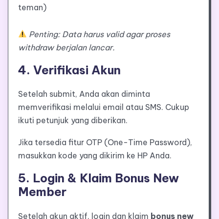
teman)
Penting: Data harus valid agar proses
withdraw berjalan lancar.
4. Verifikasi Akun
Setelah submit, Anda akan diminta
memverifikasi melalui email atau SMS. Cukup
ikuti petunjuk yang diberikan.
Jika tersedia fitur OTP (One-Time Password),
masukkan kode yang dikirim ke HP Anda.
5. Login & Klaim Bonus New
Member
Setelah akun aktif, login dan klaim
bonus new