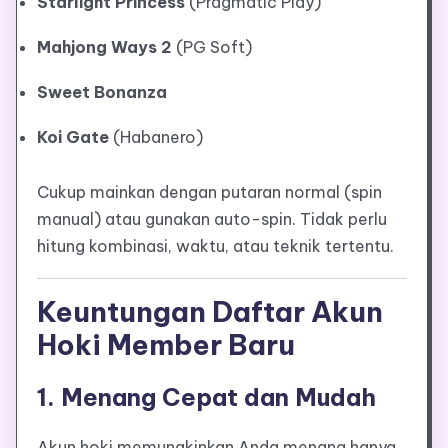
Starlight Princess
(Pragmatic Play)
Mahjong Ways 2
(PG Soft)
Sweet Bonanza
Koi Gate
(Habanero)
Cukup mainkan dengan putaran normal (spin
manual) atau gunakan auto-spin. Tidak perlu
hitung kombinasi, waktu, atau teknik tertentu.
Keuntungan Daftar Akun
Hoki Member Baru
1. Menang Cepat dan Mudah
Akun hoki memungkinkan Anda menang hanya