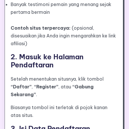
Banyak testimoni pemain yang menang sejak
pertama bermain
Contoh situs terpercaya:
(opsional,
disesuaikan jika Anda ingin mengarahkan ke link
afiliasi)
2. Masuk ke Halaman
Pendaftaran
Setelah menentukan situsnya, klik tombol
“Daftar”
,
“Register”
, atau
“Gabung
Sekarang”
.
Biasanya tombol ini terletak di pojok kanan
atas situs.
3. Isi Data Pendaftaran