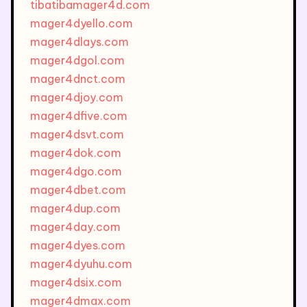
tibatibamager4d.com
mager4dyello.com
mager4dlays.com
mager4dgol.com
mager4dnct.com
mager4djoy.com
mager4dfive.com
mager4dsvt.com
mager4dok.com
mager4dgo.com
mager4dbet.com
mager4dup.com
mager4day.com
mager4dyes.com
mager4dyuhu.com
mager4dsix.com
mager4dmax.com