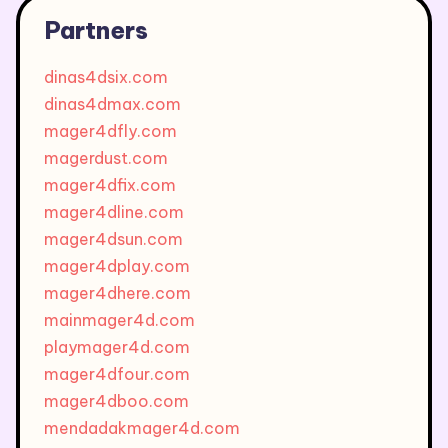
Partners
dinas4dsix.com
dinas4dmax.com
mager4dfly.com
magerdust.com
mager4dfix.com
mager4dline.com
mager4dsun.com
mager4dplay.com
mager4dhere.com
mainmager4d.com
playmager4d.com
mager4dfour.com
mager4dboo.com
mendadakmager4d.com