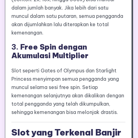
dalam jumlah banyak. Jika lebih dari satu
muncul dalam satu putaran, semua pengganda
akan dijumlahkan lalu diterapkan ke total
kemenangan.
3.
Free Spin dengan
Akumulasi Multiplier
Slot seperti Gates of Olympus dan Starlight
Princess menyimpan semua pengganda yang
muncul selama sesi free spin. Setiap
kemenangan selanjutnya akan dikalikan dengan
total pengganda yang telah dikumpulkan,
sehingga kemenangan bisa melonjak drastis.
Slot yang Terkenal Banjir