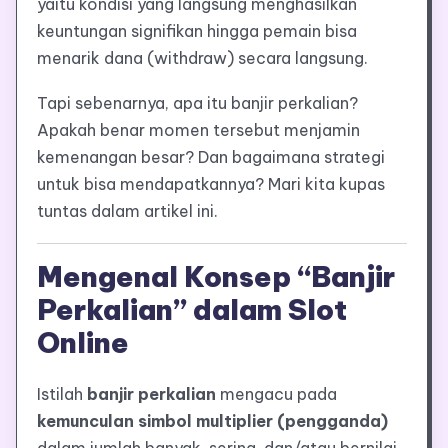
yaitu kondisi yang langsung menghasilkan
keuntungan signifikan hingga pemain bisa
menarik dana (withdraw) secara langsung.
Tapi sebenarnya, apa itu banjir perkalian?
Apakah benar momen tersebut menjamin
kemenangan besar? Dan bagaimana strategi
untuk bisa mendapatkannya? Mari kita kupas
tuntas dalam artikel ini.
Mengenal Konsep “Banjir
Perkalian” dalam Slot
Online
Istilah
banjir perkalian
mengacu pada
kemunculan simbol multiplier (pengganda)