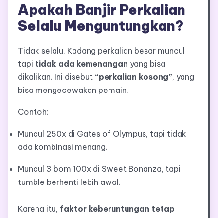
Apakah Banjir Perkalian
Selalu Menguntungkan?
Tidak selalu. Kadang perkalian besar muncul
tapi
tidak ada kemenangan
yang bisa
dikalikan. Ini disebut
“perkalian kosong”
, yang
bisa mengecewakan pemain.
Contoh:
Muncul 250x di Gates of Olympus, tapi tidak
ada kombinasi menang.
Muncul 3 bom 100x di Sweet Bonanza, tapi
tumble berhenti lebih awal.
Karena itu,
faktor keberuntungan tetap