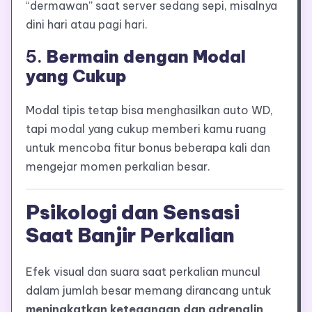
“dermawan” saat server sedang sepi, misalnya
dini hari atau pagi hari.
5.
Bermain dengan Modal
yang Cukup
Modal tipis tetap bisa menghasilkan auto WD,
tapi modal yang cukup memberi kamu ruang
untuk mencoba fitur bonus beberapa kali dan
mengejar momen perkalian besar.
Psikologi dan Sensasi
Saat Banjir Perkalian
Efek visual dan suara saat perkalian muncul
dalam jumlah besar memang dirancang untuk
meningkatkan ketegangan dan adrenalin