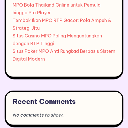
MPO Bola Thailand Online untuk Pemula
hingga Pro Player
Tembak Ikan MPO RTP Gacor: Pola Ampuh &
Strategi Jitu
Situs Casino MPO Paling Menguntungkan
dengan RTP Tinggi
Situs Poker MPO Anti Rungkad Berbasis Sistem
Digital Modern
Recent Comments
No comments to show.