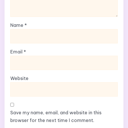
Name
*
Email
*
Website
Save my name, email, and website in this
browser for the next time I comment.